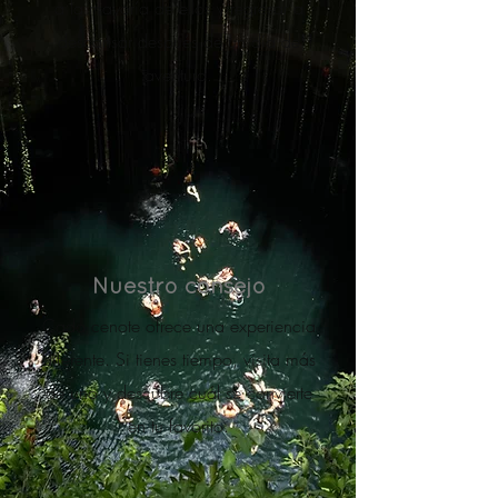
a la mayoría de ellos y regresar a
descansar después de un día de
aventura.
Nuestro consejo
Cada cenote ofrece una experiencia
diferente. Si tienes tiempo, visita más
de uno y descubre cuál se convierte
en tu favorito.