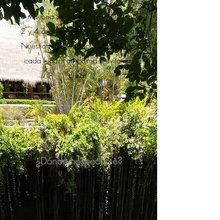
La mayoría de los viajeros visita entre
2 y 4 cenotes en una sola jornada.
Nuestra recomendación es disfrutar
cada lugar con calma y evitar las
prisas.
¿Dónde hospedarse?
Valladolid es el punto ideal para
explorar los cenotes de la región.
Desde aquí podrás llegar fácilmente