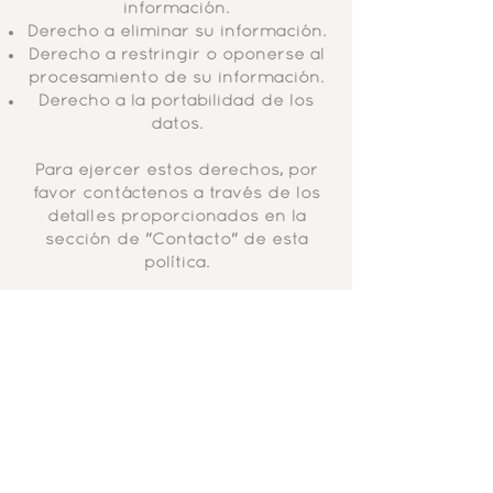
información.
Derecho a eliminar su información.
Derecho a restringir o oponerse al
procesamiento de su información.
Derecho a la portabilidad de los
datos.
Para ejercer estos derechos, por
favor contáctenos a través de los
detalles proporcionados en la
sección de "Contacto" de esta
política.
Cambios a esta política
de privacidad
Podemos actualizar esta Política
de Privacidad periódicamente
para reflejar cambios en nuestras
prácticas de privacidad.
Publicaremos cualquier cambio en
esta página y, si los cambios son