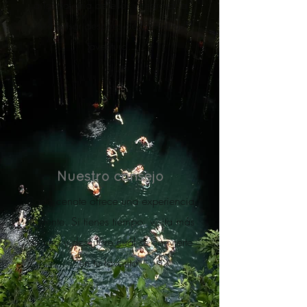
a la mayoría de ellos y regresar a
descansar después de un día de
aventura.
Nuestro consejo
Cada cenote ofrece una experiencia
diferente. Si tienes tiempo, visita más
de uno y descubre cuál se convierte
en tu favorito.