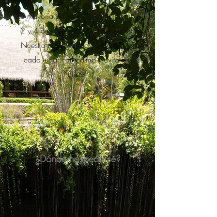
La mayoría de los viajeros visita entre
2 y 4 cenotes en una sola jornada.
Nuestra recomendación es disfrutar
cada lugar con calma y evitar las
prisas.
¿Dónde hospedarse?
Valladolid es el punto ideal para
explorar los cenotes de la región.
Desde aquí podrás llegar fácilmente